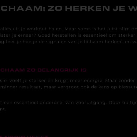
LICHAAM: ZO HERKEN JE 
lles uit je workout halen. Maar soms is het juist slim o
luister je ernaar? Goed herstellen is essentieel om sterk
log leer je hoe je de signalen van je lichaam herkent en 
ICHAAM ZO BELANGRIJK IS
ssie, voelt je sterker en krijgt meer energie. Maar zonde
or minder resultaat, maar vergroot ook de kans op blessu
ist een essentieel onderdeel van vooruitgang. Door op tij
mt.