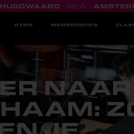
UGOWAARD
AMSTERD
NEW
GYMS
MEMBERSHIPS
CLAS
TER NAAR
CHAAM: Z
EN JE