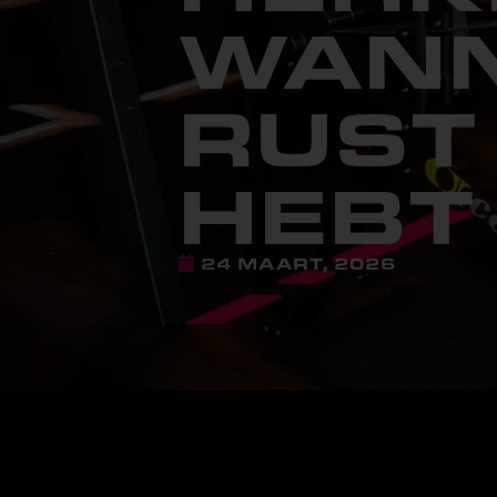
WANN
RUST
HEBT
24 MAART, 2026