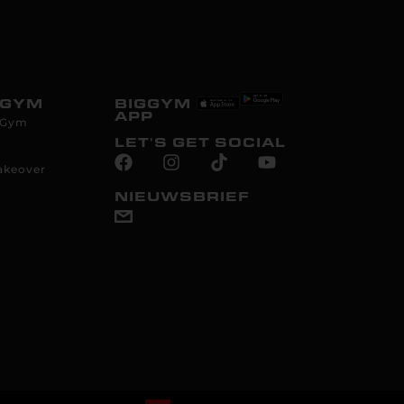
GGYM
BIGGYM
APP
igGym
LET'S GET SOCIAL
akeover
NIEUWSBRIEF