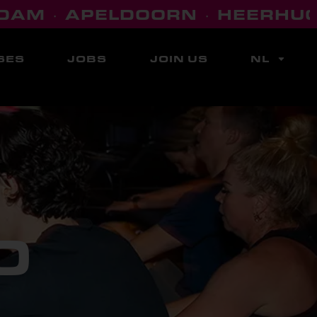
AM
APELDOORN
HEERHUGO
·
·
SES
JOBS
JOIN US
NL
O