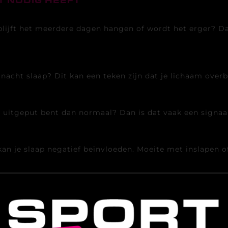
T NODIG HEEFT
blijft het meerdere dagen hangen of wordt het erger? Dan
nacht slaap? Dit kan een teken zijn dat je lichaam overbe
r uitgeput bent dan normaal? Dan is dat vaak een signaal 
kan je slaap negatief beïnvloeden. Moeite met inslapen of
totaal niet? Dat kan een mentale én fysieke indicatie zi