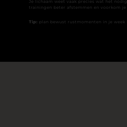
Je lichaam weet vaak precies wat het nodig 
trainingen beter afstemmen en voorkom je d
Tip:
plan bewust rustmomenten in je week en z