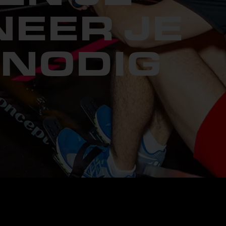
EER JE
 NODIG