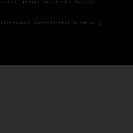
idheid, spierpijn en motivatie, kun je je
f je groeien, zonder jezelf uit te putten. 💪