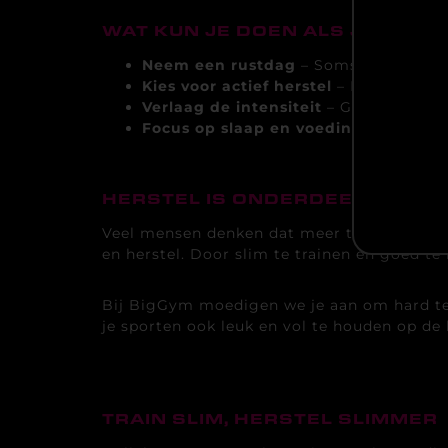
WAT KUN JE DOEN ALS JE DEZE
Neem een rustdag
– Soms is een dag 
Kies voor actief herstel
– Denk aan wan
Verlaag de intensiteit
– Ga wel naar d
Focus op slaap en voeding
– Extra aa
.
HERSTEL IS ONDERDEEL VAN P
Veel mensen denken dat meer trainen automat
en herstel. Door slim te trainen én goed te 
Bij BigGym moedigen we je aan om hard te t
je sporten ook leuk en vol te houden op de 
.
TRAIN SLIM, HERSTEL SLIMMER