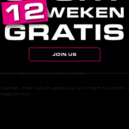
 SIGNALEN HERKENT?
helemaal niet trainen precies wat je nodig hebt.
delen, fietsen of een lichte stretchsessie.
e gym, maar train rustiger dan normaal.
ndacht voor herstel helpt je sneller terug te komen.
JOIN US
ROGRESSIE
isch betere resultaten oplevert. In werkelijkheid zit de
rusten, haal je het maximale uit jezelf.
rainen, maar ook om goed voor je lichaam te zorgen. Zo b
lange termijn.