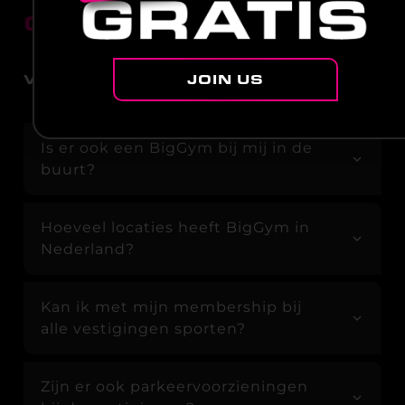
GYMS
JOIN US
VESTIGINGEN & BEREIKBAARHEID
Is er ook een BigGym bij mij in de
buurt?
Hoeveel locaties heeft BigGym in
Nederland?
Kan ik met mijn membership bij
alle vestigingen sporten?
Zijn er ook parkeervoorzieningen