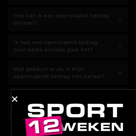
Hoe kan ik een openstaand bedrag
betalen?
Ik heb een openstaand bedrag,
over welke periode gaat het?
Wat gebeurt er als ik mijn
openstaande bedrag niet betaal?
Hoe kan ik het contact openemen
bij vragen over mijn openstaande
bedrag?