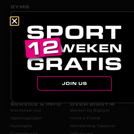
GYMS
Alkmaar
Hengelo
Almelo
Hoogeveen
Amsterdam
Leeuwarden
Apeldoorn
(december 2026)
Nijmegen
Deventer
Roosendaal
Enschede
Rotterdam
Groningen
Tilburg
Heerhugowaard
Utrecht
(oktober 2026)
Zwolle
JOIN US
SERVICE & INFO
OVER BIGGYM
Klantenservice
Werken bij BigGym
Openingstijden
Invite a Friend
Huisregels
Membership Takeover
Groepslessen
Influencers