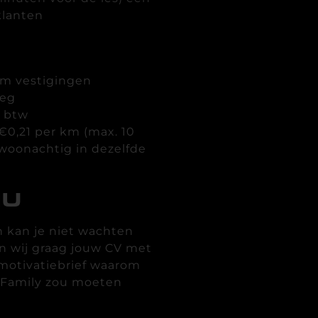
klanten
Gym vestigingen
leg
. btw
0,21 per km (max. 10
 woonachtig in dezelfde
NU
 kan je niet wachten
 wij graag jouw CV met
 motivatiebrief waarom
igFamily zou moeten