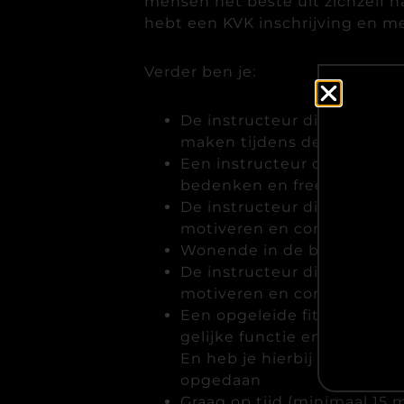
mensen het beste uit zichzelf ha
hebt een KVK inschrijving en m
Verder ben je:
De instructeur die een kick
maken tijdens de les
Een instructeur die gemakk
bedenken en freestylen wa
De instructeur die kan ent
motiveren en corrigeren
Wonende in de buurt van d
De instructeur die kan ent
motiveren en corrigeren
Een opgeleide fitnessinstru
gelijke functie en/of oplei
En heb je hierbij de nodige
opgedaan
Graag op tijd (minimaal 15 